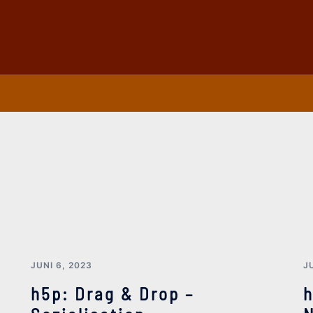
JUNI 6, 2023
J
h5p: Drag & Drop –
h