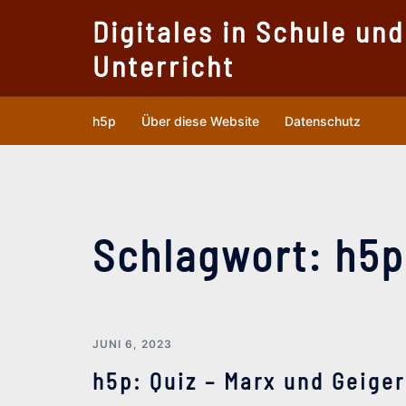
Zum
Digitales in Schule und
Inhalt
Unterricht
springen
h5p
Über diese Website
Datenschutz
Schlagwort:
h5p
JUNI 6, 2023
h5p: Quiz – Marx und Geiger